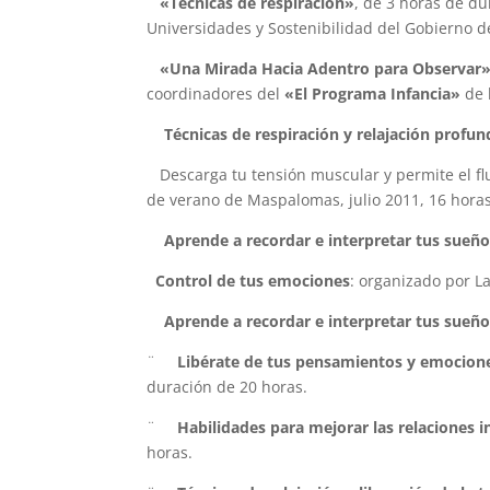
«Técnicas de respiración»
, de 3 horas de du
Universidades y Sostenibilidad del Gobierno d
«Una Mirada Hacia Adentro para Observar
coordinadores del
«El Programa Infancia»
de 
Técnicas de respiración y relajación profun
Descarga tu tensión muscular y permite el flu
de verano de Maspalomas, julio 2011, 16 horas
Aprende a recordar e interpretar tus sueñ
Control de tus emociones
: organizado por L
Aprende a recordar e interpretar tus sueñ
¨
Libérate de tus pensamientos y emocione
duración de 20 horas.
¨
Habilidades para mejorar las relaciones i
horas.