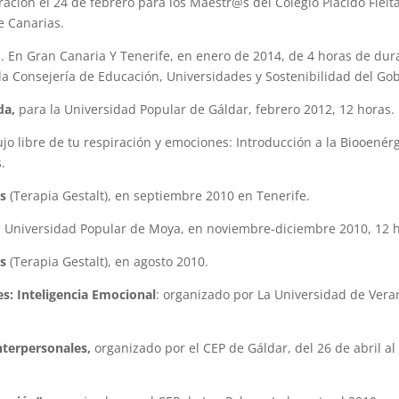
ración el 24 de febrero para los Maestr@s del Colegio Plácido Fleit
e Canarias.
»
. En Gran Canaria Y Tenerife, en enero de 2014, de 4 horas de dur
la Consejería de Educación, Universidades y Sostenibilidad del Go
da,
para la Universidad Popular de Gáldar, febrero 2012, 12 horas.
jo libre de tu respiración y emociones: Introducción a la Biooenér
.
os
(Terapia Gestalt), en septiembre 2010 en Tenerife.
a Universidad Popular de Moya, en noviembre-diciembre 2010, 12 
os
(Terapia Gestalt), en agosto 2010.
s: Inteligencia Emocional
: organizado por La Universidad de Vera
nterpersonales,
organizado por el CEP de Gáldar, del 26 de abril a