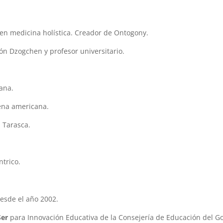
y en medicina holística. Creador de Ontogony.
n Dzogchen y profesor universitario.
ana.
gena americana.
 Tarasca.
trico.
esde el año 2002.
Ser
para Innovación Educativa de la Consejería de Educación del Go