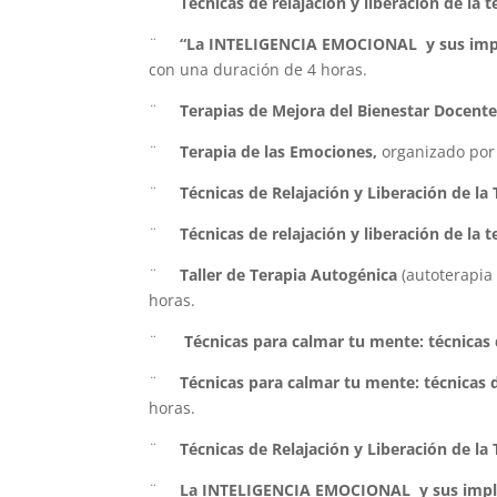
¨
Técnicas de relajación y liberación de la t
¨
“La INTELIGENCIA EMOCIONAL y sus implic
con una duración de 4 horas.
¨
Terapias de Mejora del Bienestar Docente
¨
Terapia de las Emociones,
organizado por 
¨
Técnicas de Relajación y Liberación de la
¨
Técnicas de relajación y liberación de la t
¨
Taller de Terapia Autogénica
(autoterapia
horas.
¨
Técnicas para calmar tu mente: técnicas 
¨
Técnicas para calmar tu mente: técnicas d
horas.
¨
Técnicas de Relajación y Liberación de la
¨
La INTELIGENCIA EMOCIONAL y sus implic