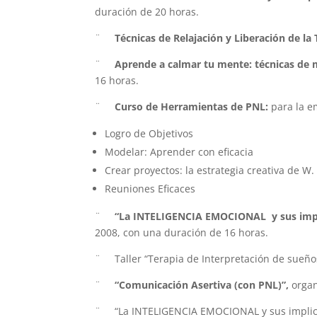
duración de 20 horas.
¨
Técnicas de Relajación y Liberación de la
¨
Aprende a calmar tu mente: técnicas de m
16 horas.
¨
Curso de Herramientas de PNL:
para la e
Logro de Objetivos
Modelar: Aprender con eficacia
Crear proyectos: la estrategia creativa de W.
Reuniones Eficaces
¨
“La INTELIGENCIA EMOCIONAL y sus implic
2008, con una duración de 16 horas.
¨ Taller “Terapia de Interpretación de sueños
¨
“Comunicación Asertiva (con PNL)”,
organ
¨ “La INTELIGENCIA EMOCIONAL y sus implicaci